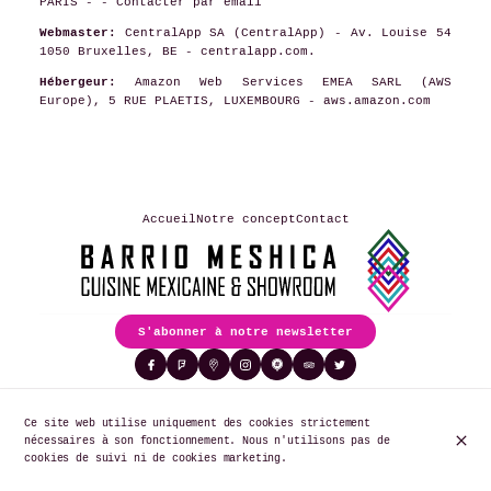
PARIS - -
Contacter par email
Webmaster:
CentralApp SA (CentralApp) - Av. Louise 54
1050 Bruxelles, BE - centralapp.com.
Hébergeur:
Amazon Web Services EMEA SARL (AWS
Europe), 5 RUE PLAETIS, LUXEMBOURG - aws.amazon.com
Accueil
Notre concept
Contact
S'abonner à notre newsletter
Ce site web utilise uniquement des cookies strictement
© Barrio Meshica 2026
nécessaires à son fonctionnement. Nous n'utilisons pas de
Mentions légales
Protection des données
Paramètres des cookies
cookies de suivi ni de cookies marketing.
Créé par CentralApp
Connexion